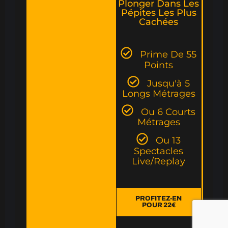
Plonger Dans Les
Pépites Les Plus
Cachées
Prime De 55
Points
Jusqu'à 5
Longs Métrages
Ou 6 Courts
Métrages
Ou 13
Spectacles
Live/Replay
PROFITEZ-EN
POUR 22€