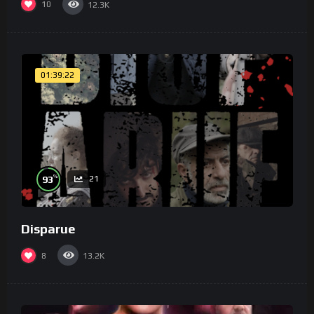
10
12.3K
01:39:22
%
93
21
Disparue
8
13.2K