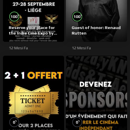
%
%
100
100
Reserve your place for
Guest of honor: Renaud
the Indie Ciné Expo by
Rutten
bank transfer
12 Mesi Fa
12 Mesi Fa
%
%
0
0