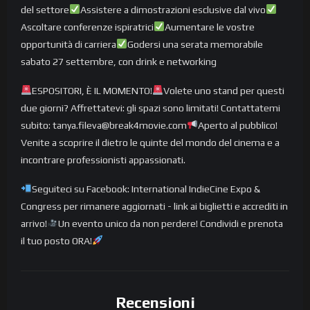
del settore
Assistere a dimostrazioni esclusive dal vivo
Ascoltare conferenze ispiratrici
Aumentare le vostre
opportunità di carriera
Godersi una serata memorabile
sabato 27 settembre, con drink e networking
ESPOSITORI, È IL MOMENTO!
Volete uno stand per questi
due giorni? Affrettatevi: gli spazi sono limitati! Contattatemi
subito: tanya.fileva@break4movie.com
Aperto al pubblico!
Venite a scoprire il dietro le quinte del mondo del cinema e a
incontrare professionisti appassionati.
Seguiteci su Facebook: International IndieCine Expo &
Congress per rimanere aggiornati - link ai biglietti e accrediti in
arrivo!
Un evento unico da non perdere! Condividi e prenota
il tuo posto ORA!
Recensioni