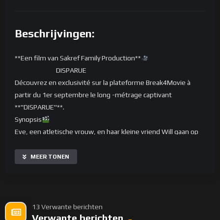
Beschrijvingen:
**Een film van Sakref Family Production**
DISPARUE
Découvrez en exclusivité sur la plateforme Break4Movie à
partir du 1er septembre le long -métrage captivant
**"DISPARUE"**.
Synopsis
Eve, een atletische vrouw, en haar kleine vriend Will gaan op
randonnée en komen terecht in een geïsoleerd dorpje in de
vrije natuur.
MEER TONEN
Als Eve wordt ontvoerd, wordt er snel een reddingsoperatie
georganiseerd.
Sam, een gespecialiseerde enquêteur, en zijn medewerkers
Chris en Max gaan op onderzoek uit.
13 Verwante berichten
Verwante berichten
Hun zoektocht wordt moeilijker als ze aankomen in een dorp