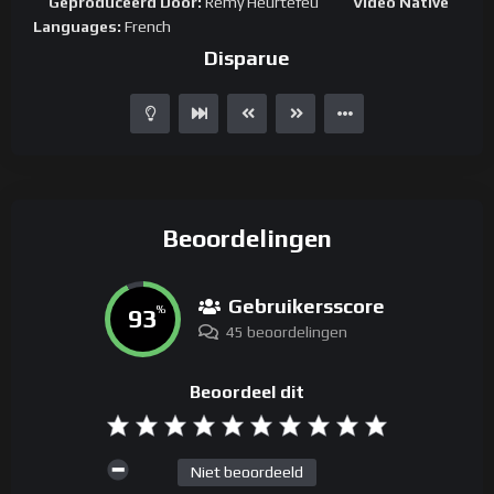
Geproduceerd Door:
Remy Heurtefeu
Video Native
Languages:
French
Disparue
Beoordelingen
Gebruikersscore
93
%
45 beoordelingen
Beoordeel dit
Niet beoordeeld