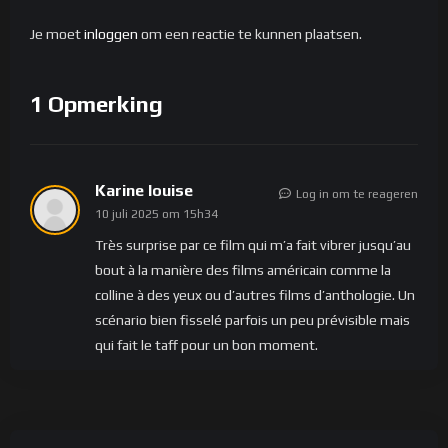
- **Dorp 4** - Vincent Gonnard
- **Dorp 5** - Jean Goss
Je moet
inloggen
om een reactie te kunnen plaatsen.
- **Dorp 6** - David Pajot
- **Dorp 7** - Elodie Micciche
1 Opmerking
- **Dorp 8** - Sophie Juvenon
- **Dorp 9** - Denis Juvenon
- **Dorp 10** - Noelle Juvenon
- **Dorp 11** - Marie-Thérèse Jost
Karine louise
Log in om te reageren
- **Dorp 12** - Daniel Jost
10 juli 2025 om 15h34
- **Dorp 13** - François Couturier
Très surprise par ce film qui m’a fait vibrer jusqu’au
- **Dorp 14** - Janine Couturier
bout à la manière des films américain comme la
- **Dorp 15** - Samuel Samouelian
colline à des yeux ou d’autres films d’anthologie. Un
- **Dorp 16** - Ayoub Gramy
scénario bien fisselé parfois un peu prévisible mais
- **Villageois 17** - Nadine Rhone
qui fait le taff pour un bon moment.
- **Dorp 18** - Mediha Sakref
- **Dorp 19** - Virginie Guillon
- **Dorp 20** - Laurence Boulade
- **Dorp 21** - Solène Boulade