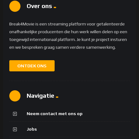
####
Huurmoordenaars
Over ons
- **Assassin 1** - Mohamed Sakref
- Assassin 2** - Yannick Lorito
Break4Movie is een streaming platform voor getalenteerde
- Assassin 3** - Elyesse Ba
onafhankelijke producenten die hun werk willen delen op een
- **Assassin 4** - Kameel Guettaf
toegewijd internationaal platform. Je kunt je project insturen
- Huurmoordenaar 5** - Thomas Beclay
en we bespreken graag samen verdere samenwerking.
- Assassin 6** - Yann Morel
- **Assassin 7** - Mohamed El Assar
ONTDEK ONS
Navigatie
Neem contact met ons op
Jobs