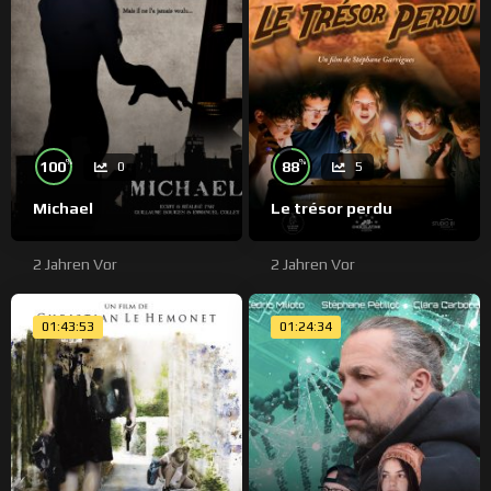
%
%
100
88
0
5
Michael
Le trésor perdu
2 Jahren Vor
2 Jahren Vor
01:43:53
01:24:34