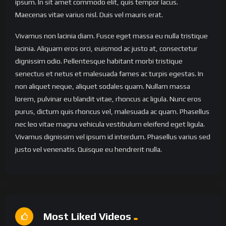
ipsum. In sit amet commodo elit, quis tempor lacus.
Maecenas vitae varius nisl. Duis vel mauris erat.
Vivamus non lacinia diam. Fusce eget massa eu nulla tristique
lacinia. Aliquam eros orci, euismod ac justo at, consectetur
dignissim odio. Pellentesque habitant morbi tristique
senectus et netus et malesuada fames ac turpis egestas. In
non aliquet neque, aliquet sodales quam. Nullam massa
lorem, pulvinar eu blandit vitae, rhoncus ac ligula. Nunc eros
purus, dictum quis rhoncus vel, malesuada ac quam. Phasellus
nec leo vitae magna vehicula vestibulum eleifend eget ligula.
Vivamus dignissim vel ipsum id interdum. Phasellus varius sed
justo vel venenatis. Quisque eu hendrerit nulla.
Most Liked Videos