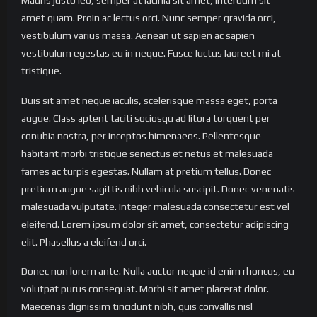
amet quam. Proin ac lectus orci. Nunc semper gravida orci,
vestibulum varius massa. Aenean ut sapien ac sapien
vestibulum egestas eu in neque. Fusce luctus laoreet mi at
tristique.
Duis sit amet neque iaculis, scelerisque massa eget, porta
augue. Class aptent taciti sociosqu ad litora torquent per
conubia nostra, per inceptos himenaeos. Pellentesque
habitant morbi tristique senectus et netus et malesuada
fames ac turpis egestas. Nullam at pretium tellus. Donec
pretium augue sagittis nibh vehicula suscipit. Donec venenatis
malesuada vulputate. Integer malesuada consectetur est vel
eleifend. Lorem ipsum dolor sit amet, consectetur adipiscing
elit. Phasellus a eleifend orci.
Donec non lorem ante. Nulla auctor neque id enim rhoncus, eu
volutpat purus consequat. Morbi sit amet placerat dolor.
Maecenas dignissim tincidunt nibh, quis convallis nisl