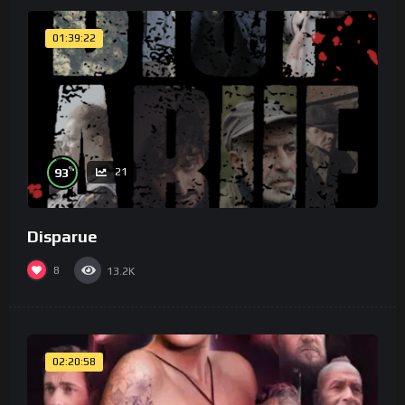
01:39:22
%
93
21
Disparue
8
13.2K
02:20:58