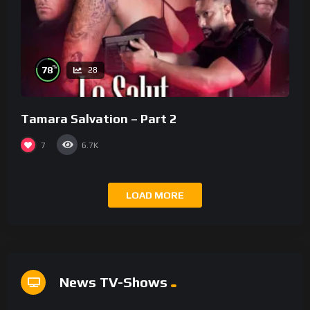
%
78
28
Tamara Salvation – Part 2
7
6.7K
LOAD MORE
News TV-Shows