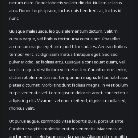
rutrum diam. Donec lobortis sollicitudin dui. Nullam ac lacus
arcu. Donec turpis ipsum, luctus quis hendrerit at, luctus id
nunc.
Quisque malesuada, leo quis elementum dictum, velit mi
cursus neque, vel finibus tortor urna cursus orci. Phasellus
accumsan magna eget ante porttitor sodales. Aenean finibus
tempor velit, ac dignissim metus tristique eget. Sed sed
pulvinar odio, ac facilisis arcu. Quisque a consequat quam, vel
iaculis magna. Vestibulum vel metus leo. Curabitur eros enim,
dictum at elementum ac, tempor non magna. In hac habitasse
platea dictumst. Morbi tincidunt facilisis magna, in vestibulum
turpis venenatis vel. Lorem ipsum dolor sit amet, consectetur
adipiscing elit. Vivamus vel nunc eleifend, dignissim nulla sed,
rhoncus velit.
Ut purus augue, commodo vitae lobortis quis, porta ut ante.
Curabitur sagittis molestie erat eu venenatis. Maecenas ut
auctor enim, scelerisque gravida magna. Aliquam id ex ac nibh