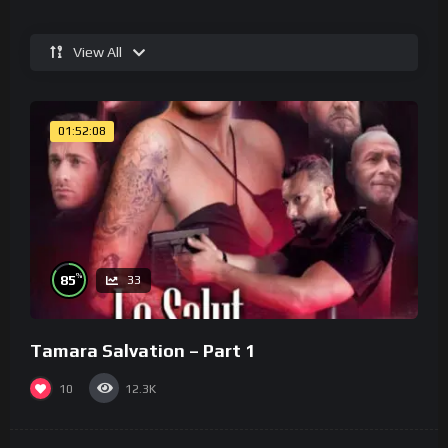
View All
01:52:08
%
85
33
Tamara Salvation – Part 1
10
12.3K