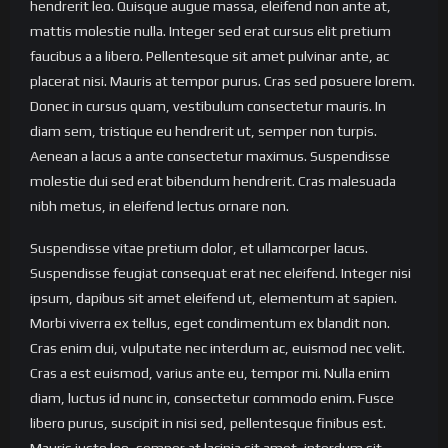
hendrerit leo. Quisque augue massa, eleifend non ante at,
mattis molestie nulla. Integer sed erat cursus elit pretium
faucibus a a libero. Pellentesque sit amet pulvinar ante, ac
placerat nisi. Mauris at tempor purus. Cras sed posuere lorem.
Donec in cursus quam, vestibulum consectetur mauris. In
diam sem, tristique eu hendrerit ut, semper non turpis.
Aenean a lacus a ante consectetur maximus. Suspendisse
molestie dui sed erat bibendum hendrerit. Cras malesuada
nibh metus, in eleifend lectus ornare non.
Suspendisse vitae pretium dolor, et ullamcorper lacus.
Suspendisse feugiat consequat erat nec eleifend. Integer nisi
ipsum, dapibus sit amet eleifend ut, elementum at sapien.
Morbi viverra ex tellus, eget condimentum ex blandit non.
Cras enim dui, vulputate nec interdum ac, euismod nec velit.
Cras a est euismod, varius ante eu, tempor mi. Nulla enim
diam, luctus id nunc in, consectetur commodo enim. Fusce
libero purus, suscipit in nisi sed, pellentesque finibus est.
Mauris justo leo, semper at lacinia sit amet, interdum sit