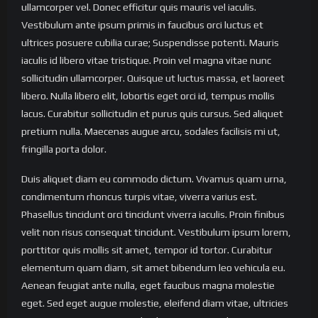
ullamcorper vel. Donec efficitur quis mauris vel iaculis.
Vestibulum ante ipsum primis in faucibus orci luctus et
ultrices posuere cubilia curae; Suspendisse potenti. Mauris
iaculis id libero vitae tristique. Proin vel magna vitae nunc
sollicitudin ullamcorper. Quisque ut luctus massa, et laoreet
libero. Nulla libero elit, lobortis eget orci id, tempus mollis
lacus. Curabitur sollicitudin et purus quis cursus. Sed aliquet
pretium nulla. Maecenas augue arcu, sodales facilisis mi ut,
fringilla porta dolor.
Duis aliquet diam eu commodo dictum. Vivamus quam urna,
condimentum rhoncus turpis vitae, viverra varius est.
Phasellus tincidunt orci tincidunt viverra iaculis. Proin finibus
velit non risus consequat tincidunt. Vestibulum ipsum lorem,
porttitor quis mollis sit amet, tempor id tortor. Curabitur
elementum quam diam, sit amet bibendum leo vehicula eu.
Aenean feugiat ante nulla, eget faucibus magna molestie
eget. Sed eget augue molestie, eleifend diam vitae, ultricies